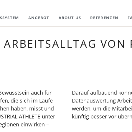
SSYSTEM
ANGEBOT
ABOUT US
REFERENZEN
F
 ARBEITSALLTAG VON
Bewusstsein auch für
Darauf aufbauend könne
n, die sich im Laufe
Datenauswertung Arbeit
ichen haben, misst und
werden, um die Mitarbei
USTRIAL ATHLETE unter
künftig besser vor übe
regionen einwirken –