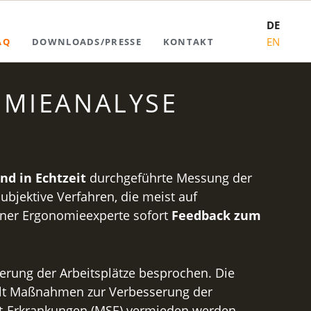
DE
Navigation
EN
AQ
DOWNLOADS/PRESSE
KONTAKT
überspringen
OMIEANALYSE
und in Echtzeit
durchgeführte Messung der
ubjektive Verfahren, die meist auf
ener Ergonomieexperte sofort
Feedback zum
erung der Arbeitsplätze besprochen. Die
ielt Maßnahmen zur Verbesserung der
tt-Erkrankungen (MSE) vermieden werden.