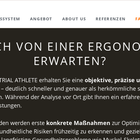
SSYSTEM
ANGEBOT
ABOUT US
REFERENZEN
F
CH VON EINER ERGON
ERWARTEN?
RIAL ATHLETE erhalten Sie eine
objektive, präzise 
 – deutlich schneller und genauer als herkömmliche s
 Während der Analyse vor Ort gibt Ihnen ein erfahr
astungen.
nden werden erste
konkrete Maßnahmen
zur Optimi
ndheitliche Risiken frühzeitig zu erkennen und gez
 langfristige Gesundheitsprobleme wie Muskel-Skele