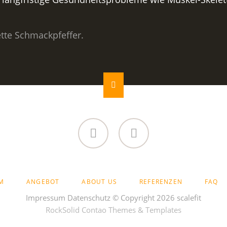
ette Schmackpfeffer.
LinkedIn
YouTube
M
ANGEBOT
ABOUT US
REFERENZEN
FAQ
Impressum
Datenschutz
© Copyright 2026 scalefit
RockSolid Contao Themes & Templates